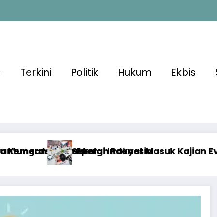
e
Terkini
Politik
Hukum
Ekbis
nesia
kyat Masuk Kajian Evidence-Based Policy unt
Sekolah Rakya