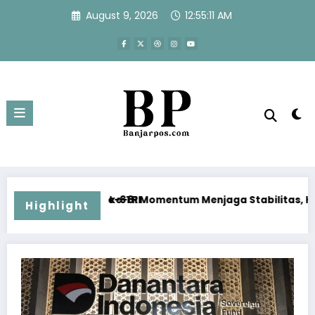
Skip
August 9, 2026
12:55:12 AM
to
content
1 RI
e-81 Momentum Menjaga Stabilitas, Keamanan, dan Optimis
Disrupsi AI 
Highlight