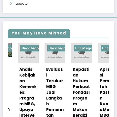
update
You May Have Missed
orized
Uncategorized
Uncategorized
Uncategorized
Uncategorize
Analis
Evaluas
Kepasti
Apresia
Kebijak
i
an
si
an
Terukur
Hukum
Pemerin
Kemenk
MBG
Perkuat
tah
es:
Jadi
Fondasi
Pastika
Progra
Langka
Progra
n
m MBG,
h
m
Kualita
Upaya
Pemerin
Makan
s Menu
Interve
tah
Bergizi
MBG