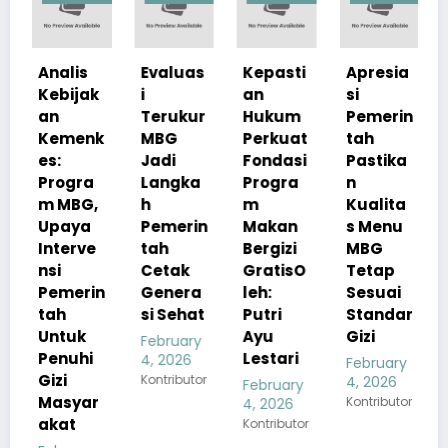
s
Evaluas
Kepasti
Apresia
Progra
jak
i
an
si
m
Terukur
Hukum
Pemerin
Makan
enk
MBG
Perkuat
tah
Bergizi
Jadi
Fondasi
Pastika
Gratis
ra
Langka
Progra
n
Perkuat
G,
h
m
Kualita
Ketaha
a
Pemerin
Makan
s Menu
nan Gizi
ve
tah
Bergizi
MBG
Nasiona
Cetak
GratisO
Tetap
l
rin
Genera
leh:
Sesuai
February
si Sehat
Putri
Standar
4, 2026
k
Ayu
Gizi
Kontributor
February
hi
Lestari
4, 2026
February
Kontributor
4, 2026
February
ar
Kontributor
4, 2026
Kontributor