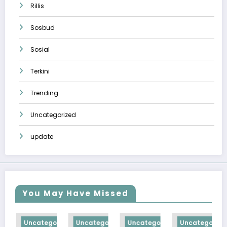
Rillis
Sosbud
Sosial
Terkini
Trending
Uncategorized
update
You May Have Missed
tegorized
Uncategorized
Uncategorized
Uncategorized
Uncategor