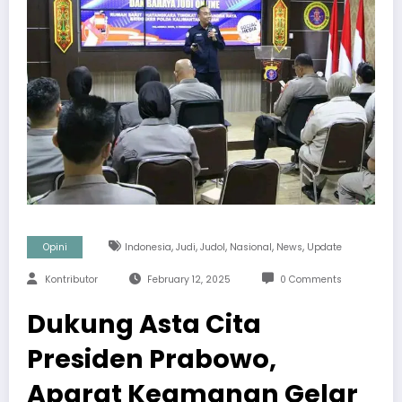
,
,
,
,
,
Opini
Indonesia
Judi
Judol
Nasional
News
Update
Kontributor
February 12, 2025
0 Comments
Dukung Asta Cita
Presiden Prabowo,
Aparat Keamanan Gelar