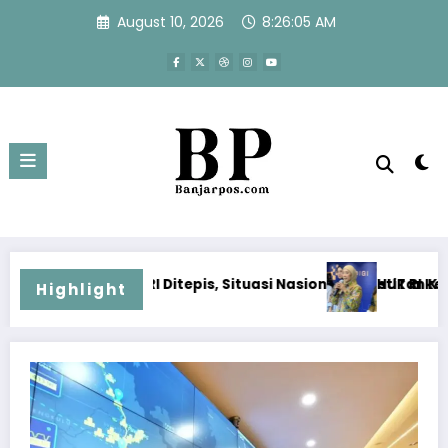
Skip
August 10, 2026
8:26:06 AM
to
content
, Situasi Nasional Dipastikan Kondusif
HUT RI ke-81 Harus Dirayakan dengan
Highlight