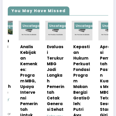
You May Have Missed
orized
Uncategorized
Uncategorized
Uncategorized
Uncategorize
Analis
Evaluas
Kepasti
Apresia
Kebijak
i
an
si
an
Terukur
Hukum
Pemerin
Kemenk
MBG
Perkuat
tah
es:
Jadi
Fondasi
Pastika
Progra
Langka
Progra
n
m MBG,
h
m
Kualita
Upaya
Pemerin
Makan
s Menu
Interve
tah
Bergizi
MBG
nsi
Cetak
GratisO
Tetap
Pemerin
Genera
leh:
Sesuai
tah
si Sehat
Putri
Standar
Untuk
Ayu
Gizi