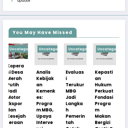
update
You May Have Missed
orized
Uncategorized
Uncategorized
Uncategorized
Uncategorize
Analis
Evaluas
Kepasti
Apresia
Kebijak
i
an
si
an
Terukur
Hukum
Pemerin
Kemenk
MBG
Perkuat
tah
es:
Jadi
Fondasi
Pastika
Progra
Langka
Progra
n
m MBG,
h
m
Kualita
h
Upaya
Pemerin
Makan
s Menu
Interve
tah
Bergizi
MBG