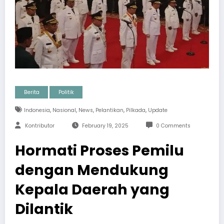
Berita
Politik
,
,
,
,
,
Indonesia
Nasional
News
Pelantikan
Pilkada
Update
Kontributor
February 19, 2025
0 Comments
Hormati Proses Pemilu
dengan Mendukung
Kepala Daerah yang
Dilantik