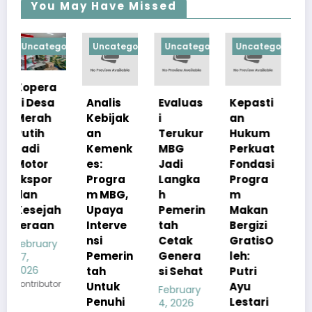
You May Have Missed
gorized
Uncategorized
Uncategorized
Uncategorized
Uncategoriz
Analis
Evaluas
Kepasti
Apresia
Kebijak
i
an
si
an
Terukur
Hukum
Pemerin
Kemenk
MBG
Perkuat
tah
es:
Jadi
Fondasi
Pastika
Progra
Langka
Progra
n
m MBG,
h
m
Kualita
h
Upaya
Pemerin
Makan
s Menu
Interve
tah
Bergizi
MBG
nsi
Cetak
GratisO
Tetap
y
Pemerin
Genera
leh:
Sesuai
tah
si Sehat
Putri
Standar
r
Untuk
Ayu
Gizi
February
Penuhi
Lestari
4, 2026
February