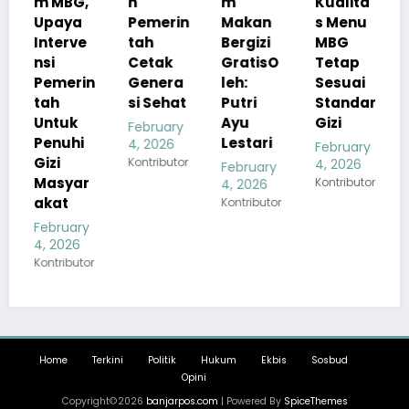
,
h
m
Kualita
Ketaha
a
Pemerin
Makan
s Menu
nan Gizi
e
tah
Bergizi
MBG
Nasiona
Cetak
GratisO
Tetap
l
in
Genera
leh:
Sesuai
February
si Sehat
Putri
Standar
4, 2026
Ayu
Gizi
Kontributor
February
i
Lestari
4, 2026
February
Kontributor
4, 2026
February
r
Kontributor
4, 2026
Kontributor
ry
tor
Home
Terkini
Politik
Hukum
Ekbis
Sosbud
Opini
Copyright©2026
banjarpos.com
| Powered By
SpiceThemes