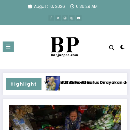
Skip
August 10, 2026
6:36:30 AM
to
content
ikan Kondusif
T RI ke-81 Harus Dirayakan dengan Fakta, Bukan Hoaks yan
Jelang
Highlight