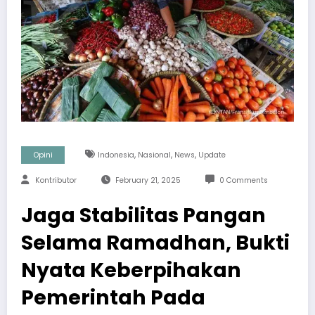
,
,
,
Opini
Indonesia
Nasional
News
Update
Kontributor
February 21, 2025
0 Comments
Jaga Stabilitas Pangan
Selama Ramadhan, Bukti
Nyata Keberpihakan
Pemerintah Pada