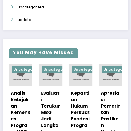
Uncategorized
update
You May Have Missed
egorized
Uncategorized
Uncategorized
Uncategorized
Uncategori
Evaluas
Kepasti
Apresia
Progra
ak
i
an
si
m
Terukur
Hukum
Pemerin
Makan
nk
MBG
Perkuat
tah
Bergizi
Jadi
Fondasi
Pastika
Gratis
a
Langka
Progra
n
Perkuat