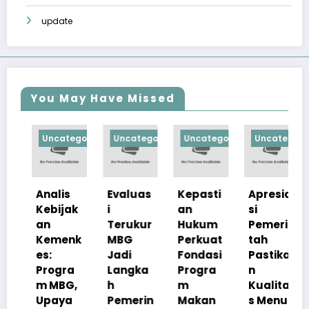
update
You May Have Missed
orized
Uncategorized
Uncategorized
Uncategorized
Uncategorize
Analis
Evaluas
Kepasti
Apresia
Kebijak
i
an
si
an
Terukur
Hukum
Pemerin
Kemenk
MBG
Perkuat
tah
es:
Jadi
Fondasi
Pastika
Progra
Langka
Progra
n
m MBG,
h
m
Kualita
Upaya
Pemerin
Makan
s Menu