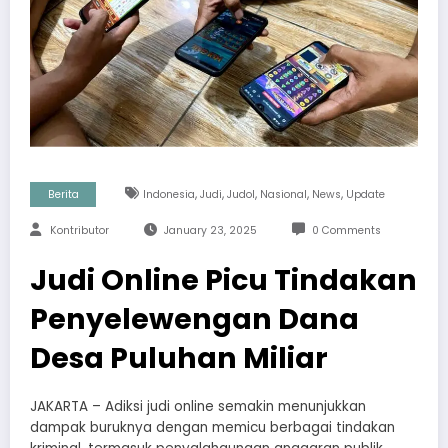
,
,
,
,
,
Berita
Indonesia
Judi
Judol
Nasional
News
Update
Kontributor
January 23, 2025
0 Comments
Judi Online Picu Tindakan
Penyelewengan Dana
Desa Puluhan Miliar
JAKARTA – Adiksi judi online semakin menunjukkan
dampak buruknya dengan memicu berbagai tindakan