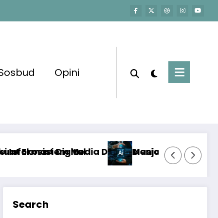
Sosbud
Opini
al Nasional Hadapi Perang Algoritma AI
Menjawab Perang Algoritma AI dengan Etika,
Search