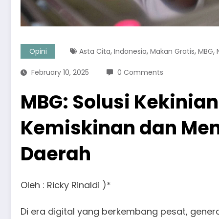
,
,
,
,
Opini
Asta Cita
Indonesia
Makan Gratis
MBG
February 10, 2025
0 Comments
MBG: Solusi Kekinia
Kemiskinan dan Me
Daerah
Oleh : Ricky Rinaldi )*
Di era digital yang berkembang pesat, genera