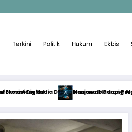
e
Terkini
Politik
Hukum
Ekbis
onal Hadapi Perang Algoritma AI
awab Perang Algoritma AI dengan Etika, Verifi
Algorit