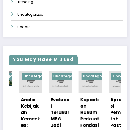
Trending
Uncategorized
update
You May Have Missed
orized
Uncategorized
Uncategorized
Uncategorized
Uncategorize
Analis
Evaluas
Kepasti
Apresia
Kebijak
i
an
si
an
Terukur
Hukum
Pemerin
Kemenk
MBG
Perkuat
tah
es:
Jadi
Fondasi
Pastika