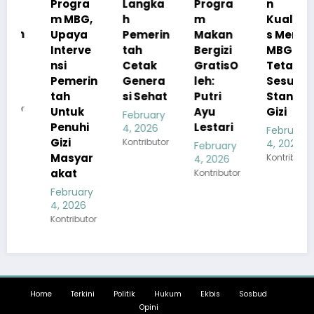
Progra
Langka
Progra
n
m MBG,
h
m
Kualita
Upaya
Pemerin
Makan
s Menu
Interve
tah
Bergizi
MBG
nsi
Cetak
GratisO
Tetap
Pemerin
Genera
leh:
Sesuai
tah
si Sehat
Putri
Standar
Untuk
Ayu
Gizi
February
Penuhi
Lestari
4, 2026
February
Gizi
Kontributor
4, 2026
February
Masyar
Kontributor
4, 2026
akat
Kontributor
February
4, 2026
Kontributor
Home
Terkini
Politik
Hukum
Ekbis
Sosbud
Opini