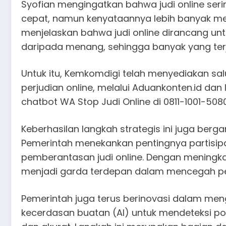
Syofian mengingatkan bahwa judi online ser
cepat, namun kenyataannya lebih banyak men
menjelaskan bahwa judi online dirancang un
daripada menang, sehingga banyak yang terj
Untuk itu, Kemkomdigi telah menyediakan sal
perjudian online, melalui Aduankonten.id da
chatbot WA Stop Judi Online di 0811-1001-5080
Keberhasilan langkah strategis ini juga berga
Pemerintah menekankan pentingnya partisip
pemberantasan judi online. Dengan meningk
menjadi garda terdepan dalam mencegah penye
Pemerintah juga terus berinovasi dalam men
kecerdasan buatan (AI) untuk mendeteksi pol