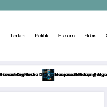
e
Terkini
Politik
Hukum
Ekbis
Nasional Hadapi Perang Algoritma AI
enjawab Perang Algoritma AI dengan Etika, Ve
Alg