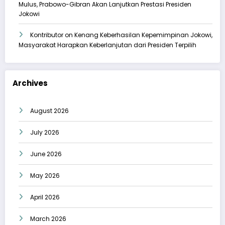
Mulus, Prabowo-Gibran Akan Lanjutkan Prestasi Presiden
Jokowi
Kontributor
on
Kenang Keberhasilan Kepemimpinan Jokowi,
Masyarakat Harapkan Keberlanjutan dari Presiden Terpilih
Archives
August 2026
July 2026
June 2026
May 2026
April 2026
March 2026