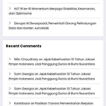
HUT RI ke-81 Momentum Menjaga Stabilitas, Keamanan,
dan Optimisme
Disrupsi AI Diwaspadai, Pemerintah Dorong Perlindungan
Data dan Konten Jurnalistik
Recent Comments
Nitin Chaudhary
on
Jejak Keberhasilan 10 Tahun Jokowi
Pimpin Indonesia Jadi Panggung Dunia di Bumi Nusantara
Sam Georgia
on
Jejak Keberhasilan 10 Tahun Jokowi
Pimpin Indonesia Jadi Panggung Dunia di Bumi Nusantara
Sam Georgia
on
Jejak Keberhasilan 10 Tahun Jokowi
Pimpin Indonesia Jadi Panggung Dunia di Bumi Nusantara
Kontributor
on
Pastikan Transisi Pemerintahan Berjalan