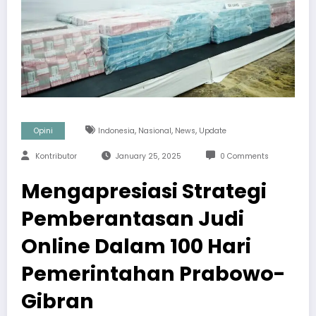
,
,
,
Opini
Indonesia
Nasional
News
Update
Kontributor
January 25, 2025
0 Comments
Mengapresiasi Strategi
Pemberantasan Judi
Online Dalam 100 Hari
Pemerintahan Prabowo-
Gibran