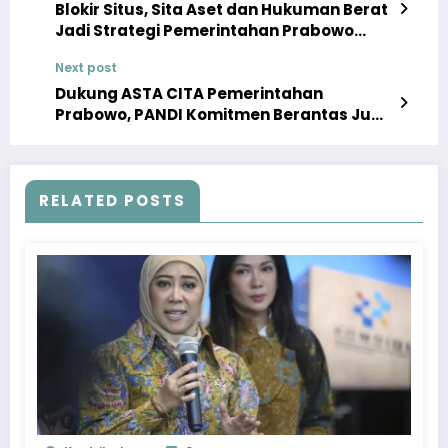
Blokir Situs, Sita Aset dan Hukuman Berat
Jadi Strategi Pemerintahan Prabowo
Perangi Judi Online
Next post
Dukung ASTA CITA Pemerintahan
Prabowo, PANDI Komitmen Berantas Judi
Online
RELATED POSTS