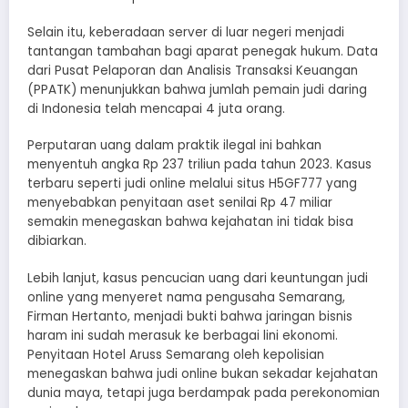
Selain itu, keberadaan server di luar negeri menjadi
tantangan tambahan bagi aparat penegak hukum. Data
dari Pusat Pelaporan dan Analisis Transaksi Keuangan
(PPATK) menunjukkan bahwa jumlah pemain judi daring
di Indonesia telah mencapai 4 juta orang.
Perputaran uang dalam praktik ilegal ini bahkan
menyentuh angka Rp 237 triliun pada tahun 2023. Kasus
terbaru seperti judi online melalui situs H5GF777 yang
menyebabkan penyitaan aset senilai Rp 47 miliar
semakin menegaskan bahwa kejahatan ini tidak bisa
dibiarkan.
Lebih lanjut, kasus pencucian uang dari keuntungan judi
online yang menyeret nama pengusaha Semarang,
Firman Hertanto, menjadi bukti bahwa jaringan bisnis
haram ini sudah merasuk ke berbagai lini ekonomi.
Penyitaan Hotel Aruss Semarang oleh kepolisian
menegaskan bahwa judi online bukan sekadar kejahatan
dunia maya, tetapi juga berdampak pada perekonomian