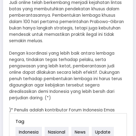
Judi online telah berkembang menjadi kejahatan lintas
batas yang membutuhkan pendekatan khusus dalam
pemberantasannya. Pembentukan lembaga khusus
dalam 100 hari pertama pemerintahan Prabowo-Gibran
bukan hanya langkah strategis, tetapi juga kebutuhan
mendesak untuk memastikan praktik ilegal ini tidak
semakin meluas.
Dengan koordinasi yang lebih baik antara lembaga
negara, tindakan tegas terhadap pelaku, serta
pengawasan yang lebih ketat, pemberantasan judi
online dapat dilakukan secara lebih efektif. Dukungan
penuh terhadap pembentukan lembaga ini harus terus
digaungkan agar kebijakan tersebut segera
direalisasikan demi Indonesia yang lebih bersih dari
perjudian daring. (*)
)* Penulis adalah kontributor Forum Indonesia Emas
Tag
Indonesia
Nasional
News
Update