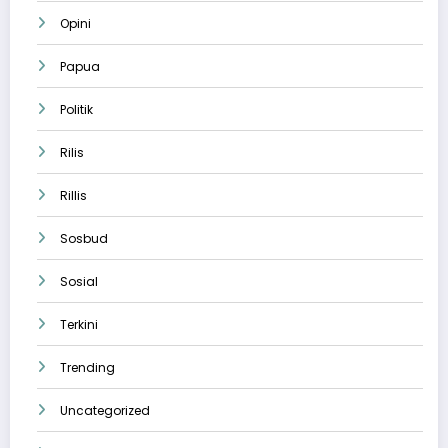
Opini
Papua
Politik
Rilis
Rillis
Sosbud
Sosial
Terkini
Trending
Uncategorized