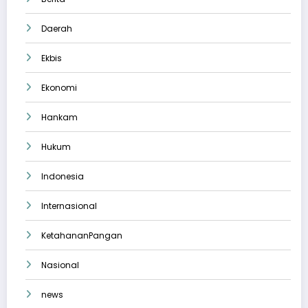
Daerah
Ekbis
Ekonomi
Hankam
Hukum
Indonesia
Internasional
KetahananPangan
Nasional
news