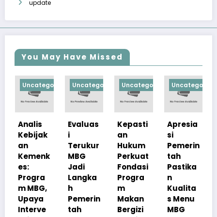
update
You May Have Missed
egorized
Uncategorized
Uncategorized
Uncategorized
Uncategori
Evaluas
Kepasti
Apresia
Progra
ak
i
an
si
m
Terukur
Hukum
Pemerin
Makan
nk
MBG
Perkuat
tah
Bergizi
Jadi
Fondasi
Pastika
Gratis
a
Langka
Progra
n
Perkuat
,
h
m
Kualita
Ketaha
a
Pemerin
Makan
s Menu
nan Gizi
e
tah
Bergizi
MBG
Nasiona