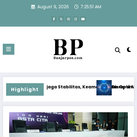
Skip
August 9, 2026
7:25:52 AM
to
content
Stabilitas, Keamanan, dan Optimisme
Disrupsi AI Diwaspadai, Pemerintah 
Highlight