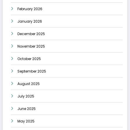
February 2026
January 2026
December 2025
November 2025
October 2025
September 2025
August 2025
July 2025
June 2025
May 2025