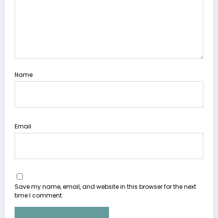
Name
Email
Save my name, email, and website in this browser for the next
time I comment.