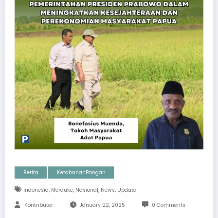
Berita
KetahananPangan
,
,
,
,
Indonesia
Merauke
Nasional
News
Update
Kontributor
January 22, 2025
0 Comments