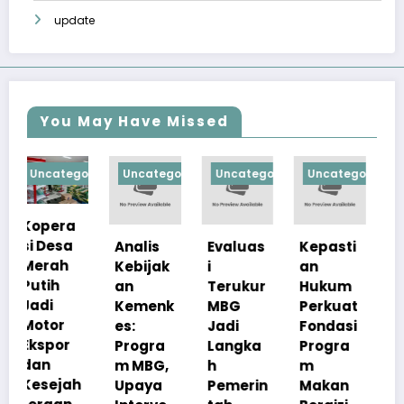
update
You May Have Missed
orized
Uncategorized
Uncategorized
Uncategorized
Uncategorize
Analis
Evaluas
Kepasti
Apresia
Kebijak
i
an
si
an
Terukur
Hukum
Pemerin
Kemenk
MBG
Perkuat
tah
es:
Jadi
Fondasi
Pastika
Progra
Langka
Progra
n
m MBG,
h
m
Kualita
h
Upaya
Pemerin
Makan
s Menu