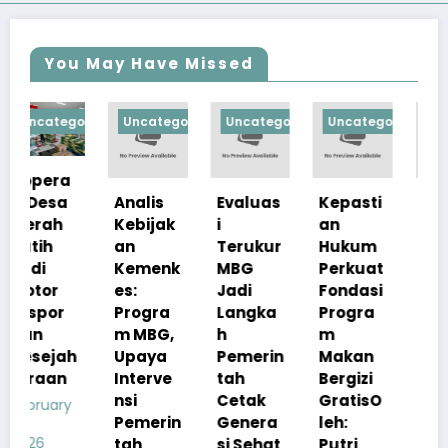
You May Have Missed
orized
Uncategorized
Uncategorized
Uncategorized
Uncategorize
Analis
Evaluas
Kepasti
Apresia
Kebijak
i
an
si
an
Terukur
Hukum
Pemerin
Kemenk
MBG
Perkuat
tah
es:
Jadi
Fondasi
Pastika
Progra
Langka
Progra
n
m MBG,
h
m
Kualita
h
Upaya
Pemerin
Makan
s Menu
Interve
tah
Bergizi
MBG
nsi
Cetak
GratisO
Tetap
Pemerin
Genera
leh:
Sesuai
tah
si Sehat
Putri
Standar