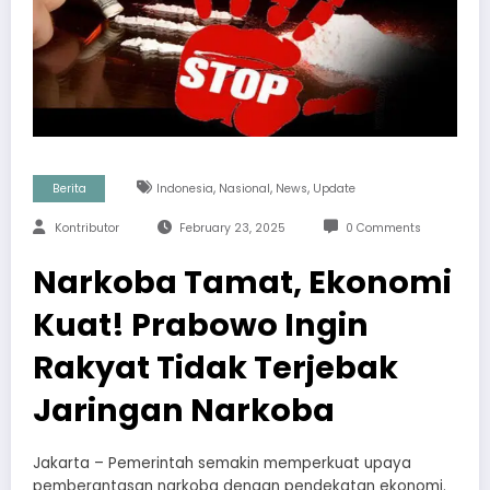
,
,
,
Berita
Indonesia
Nasional
News
Update
Kontributor
February 23, 2025
0 Comments
Narkoba Tamat, Ekonomi
Kuat! Prabowo Ingin
Rakyat Tidak Terjebak
Jaringan Narkoba
Jakarta – Pemerintah semakin memperkuat upaya
pemberantasan narkoba dengan pendekatan ekonomi.