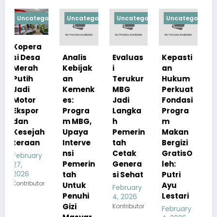
gorized
Uncategorized
Uncategorized
Uncategorized
Uncategoriz
Analis
Evaluas
Kepasti
Apresia
Kebijak
i
an
si
an
Terukur
Hukum
Pemerin
Kemenk
MBG
Perkuat
tah
es:
Jadi
Fondasi
Pastika
Progra
Langka
Progra
n
m MBG,
h
m
Kualita
h
Upaya
Pemerin
Makan
s Menu
Interve
tah
Bergizi
MBG
nsi
Cetak
GratisO
Tetap
y
Pemerin
Genera
leh:
Sesuai
tah
si Sehat
Putri
Standar
r
Untuk
Ayu
Gizi
February
Penuhi
Lestari
4, 2026
February
Gizi
Kontributor
4, 2026
February
Kontributor