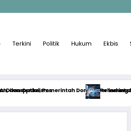
e
Terkini
Politik
Hukum
Ekbis
tah Dorong Perlindungan Data dan Konten Jurna
Pemerintah Antisipasi Disrupsi AI l