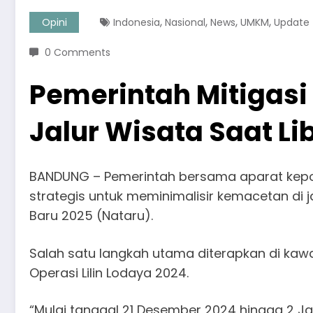
,
,
,
,
Opini
Indonesia
Nasional
News
UMKM
Update
0 Comments
Pemerintah Mitigasi
Jalur Wisata Saat Li
BANDUNG – Pemerintah bersama aparat kepol
strategis untuk meminimalisir kemacetan di j
Baru 2025 (Nataru).
Salah satu langkah utama diterapkan di kawa
Operasi Lilin Lodaya 2024.
“Mulai tanggal 21 Desember 2024 hingga 2 Ja