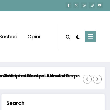
Sosbud
Opini
listik
ewat Perpres Peta Jalan dan Etika AI
Mengawal Ekosistem Media Di
Search