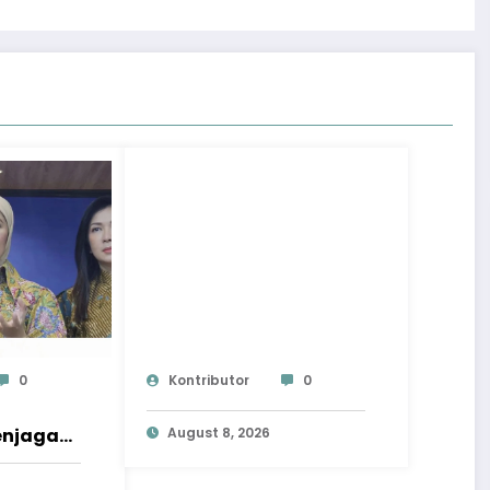
0
Kontributor
0
njaga
August 8, 2026
eamanan,
e