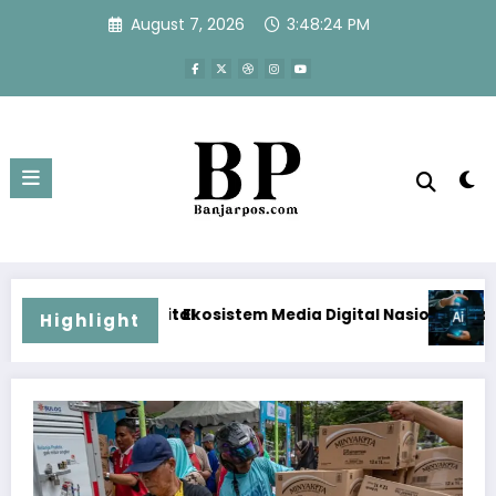
Skip
August 7, 2026
3:48:25 PM
to
content
osistem Media Digital Nasional Hadapi Perang Algoritma AI
Menjawab Perang Algoritma
Highlight