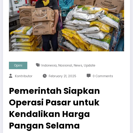
,
,
,
Opini
Indonesia
Nasional
News
Update
Kontributor
February 21, 2025
0 Comments
Pemerintah Siapkan
Operasi Pasar untuk
Kendalikan Harga
Pangan Selama