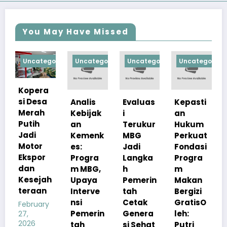
You May Have Missed
egorized
Uncategorized
Uncategorized
Uncategorized
Uncategori
ra
sa
Analis
Evaluas
Kepasti
Apresia
h
Kebijak
i
an
si
an
Terukur
Hukum
Pemerin
Kemenk
MBG
Perkuat
tah
r
es:
Jadi
Fondasi
Pastika
r
Progra
Langka
Progra
n
m MBG,
h
m
Kualita
jah
Upaya
Pemerin
Makan
s Menu
n
Interve
tah
Bergizi
MBG
nsi
Cetak
GratisO
Tetap
ry
Pemerin
Genera
leh:
Sesuai
tah
si Sehat
Putri
Standar