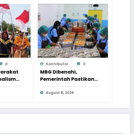
0
Kontributor
0
yarakat
MBG Dibenahi,
nalisme
Pemerintah Pastikan
ua Tetap
Insiden Pangan
ng HUT
Ditangani Lebih Serius
August 8, 2026