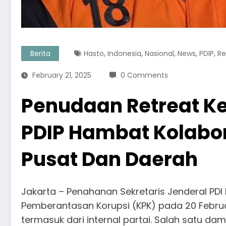
,
,
,
,
,
Berita
Hasto
Indonesia
Nasional
News
PDIP
Re
February 21, 2025
0 Comments
Penudaan Retreat Ke
PDIP Hambat Kolabo
Pusat Dan Daerah
Jakarta – Penahanan Sekretaris Jenderal PDI 
Pemberantasan Korupsi (KPK) pada 20 Februa
termasuk dari internal partai. Salah satu da