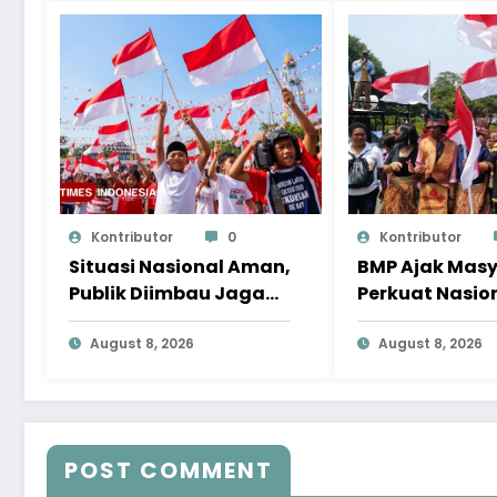
Kontributor
0
Kontributor
Situasi Nasional Aman,
BMP Ajak Mas
Publik Diimbau Jaga
Perkuat Nasio
Persatuan Jelang HUT
dan Jaga Pap
Ke-81 RI
August 8, 2026
Aman Menjela
August 8, 2026
Ke-81 RI
POST COMMENT