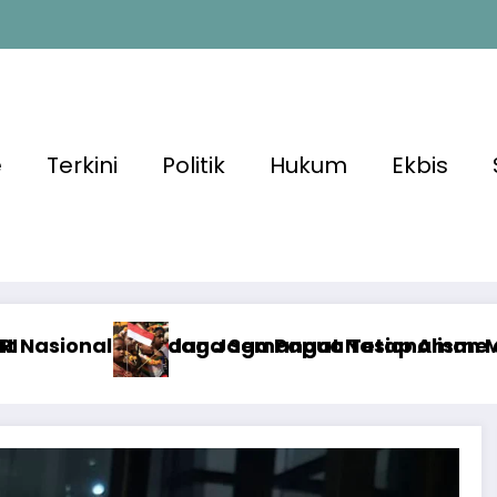
e
Terkini
Politik
Hukum
Ekbis
etap Aman Menjelang HUT Ke-81 RI
sionalisme dan Kondusivitas Keamanan Papua
Situasi Nasional Ama