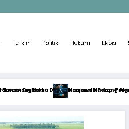
e
Terkini
Politik
Hukum
Ekbis
ional Hadapi Perang Algoritma AI
awab Perang Algoritma AI dengan Etika, Verif
Algori