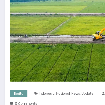
,
,
,
Berita
Indonesia
Nasional
News
Update
0 Comments