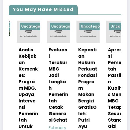
You May Have Missed
rized
Uncategorized
Uncategorized
Uncategorized
Uncategorized
Analis
Evaluas
Kepasti
Apresia
Kebijak
i
an
si
an
Terukur
Hukum
Pemerin
Kemenk
MBG
Perkuat
tah
es:
Jadi
Fondasi
Pastika
Progra
Langka
Progra
n
m MBG,
h
m
Kualita
Upaya
Pemerin
Makan
s Menu
Interve
tah
Bergizi
MBG
nsi
Cetak
GratisO
Tetap
Pemerin
Genera
leh:
Sesuai
tah
si Sehat
Putri
Standar
Untuk
Ayu
Gizi
February