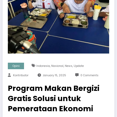
,
,
,
Opini
Indonesia
Nasional
News
Update
Kontributor
January 15, 2025
0 Comments
Program Makan Bergizi
Gratis Solusi untuk
Pemerataan Ekonomi