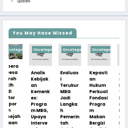
update
You May Have Missed
orized
Uncategorized
Uncategorized
Uncategorized
Uncategorize
Analis
Evaluas
Kepasti
Apresia
Kebijak
i
an
si
an
Terukur
Hukum
Pemerin
Kemenk
MBG
Perkuat
tah
es:
Jadi
Fondasi
Pastika
Progra
Langka
Progra
n
m MBG,
h
m
Kualita
h
Upaya
Pemerin
Makan
s Menu
Interve
tah
Bergizi
MBG