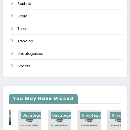
Sosbud
Sosial
Terkini
Trending
Uncategorized
update
You May Have Missed
orized
Uncategorized
Uncategorized
Uncategorized
Uncategorize