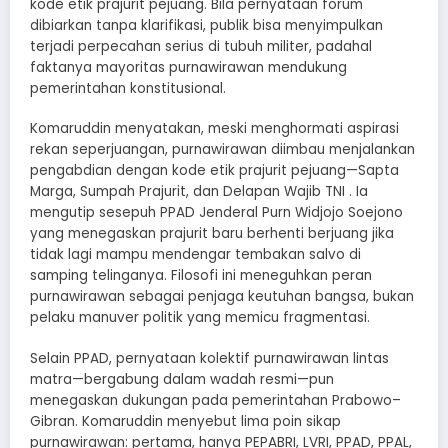
kode etik prajurit pejuang. Bila pernyataan forum
dibiarkan tanpa klarifikasi, publik bisa menyimpulkan
terjadi perpecahan serius di tubuh militer, padahal
faktanya mayoritas purnawirawan mendukung
pemerintahan konstitusional.
Komaruddin menyatakan, meski menghormati aspirasi
rekan seperjuangan, purnawirawan diimbau menjalankan
pengabdian dengan kode etik prajurit pejuang—Sapta
Marga, Sumpah Prajurit, dan Delapan Wajib TNI . Ia
mengutip sesepuh PPAD Jenderal Purn Widjojo Soejono
yang menegaskan prajurit baru berhenti berjuang jika
tidak lagi mampu mendengar tembakan salvo di
samping telinganya. Filosofi ini meneguhkan peran
purnawirawan sebagai penjaga keutuhan bangsa, bukan
pelaku manuver politik yang memicu fragmentasi.
Selain PPAD, pernyataan kolektif purnawirawan lintas
matra—bergabung dalam wadah resmi—pun
menegaskan dukungan pada pemerintahan Prabowo–
Gibran. Komaruddin menyebut lima poin sikap
purnawirawan: pertama, hanya PEPABRI, LVRI, PPAD, PPAL,