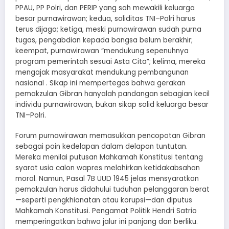
PPAU, PP Polri, dan PERIP yang sah mewakili keluarga
besar purnawirawan; kedua, soliditas TNI–Polri harus
terus dijaga; ketiga, meski purnawirawan sudah purna
tugas, pengabdian kepada bangsa belum berakhir;
keempat, purnawirawan “mendukung sepenuhnya
program pemerintah sesuai Asta Cita”; kelima, mereka
mengajak masyarakat mendukung pembangunan
nasional . Sikap ini mempertegas bahwa gerakan
pemakzulan Gibran hanyalah pandangan sebagian kecil
individu purnawirawan, bukan sikap solid keluarga besar
TNI–Polri.
Forum purnawirawan memasukkan pencopotan Gibran
sebagai poin kedelapan dalam delapan tuntutan.
Mereka menilai putusan Mahkamah Konstitusi tentang
syarat usia calon wapres melahirkan ketidakabsahan
moral. Namun, Pasal 7B UUD 1945 jelas mensyaratkan
pemakzulan harus didahului tuduhan pelanggaran berat
—seperti pengkhianatan atau korupsi—dan diputus
Mahkamah Konstitusi. Pengamat Politik Hendri Satrio
memperingatkan bahwa jalur ini panjang dan berliku.