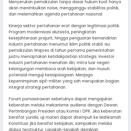
Menyerukan pemakzulan tanpa dasar hukum kuat hanya
akan menimbulkan noise, mengganggu stabilitas politik,
dan melemahkan agenda pertahanan nasional.
Kinerja sektor pertahanan erat dengan legitimasi politik.
Program modernisasi alutsista, peningkatan
kesejahteraan prajurit, hingga penguatan kemandirian
industri pertahanan menuntut iklim politik stabil. Isu
pemakzulan Wapres di tahun pertama pemerintahan
justru menciptakan ketidakpastian strategis: investor
industri pertahanan menahan diri, mitra luar negeri
kebingungan membaca arah kebijakan, dan musuh
potensial menguji kesiapsiagaan. Menjaga
kepemimpinan sipil–militer yang sah merupakan bagian
integral strategi pertahanan.
Forum purnawirawan sebetulnya dapat mengajukan
keberatan melalui mekanisme audiensi dengan Dewan
Pertimbangan Presiden atau Komisi I DPR. Jika keberatan
bersifat yuridis, uji materi dapat ditempuh ke Mahkamah
Konstitusi; jika bersifat kebijakan, sampaikan melalui
dialog terstruktur. Langkah-langkah demikian