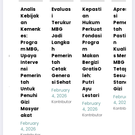
Analis
Evaluas
Kepasti
Apresia
Kebijak
i
an
si
an
Terukur
Hukum
Pemerin
Kemenk
MBG
Perkuat
tah
es:
Jadi
Fondasi
Pastika
Progra
Langka
Progra
n
m MBG,
h
m
Kualita
Upaya
Pemerin
Makan
s Menu
Interve
tah
Bergizi
MBG
nsi
Cetak
GratisO
Tetap
Pemerin
Genera
leh:
Sesuai
tah
si Sehat
Putri
Standar
Untuk
Ayu
Gizi
February
Penuhi
Lestari
4, 2026
February
Gizi
Kontributor
4, 2026
February
Masyar
Kontributor
4, 2026
akat
Kontributor
February
4, 2026
Kontributor