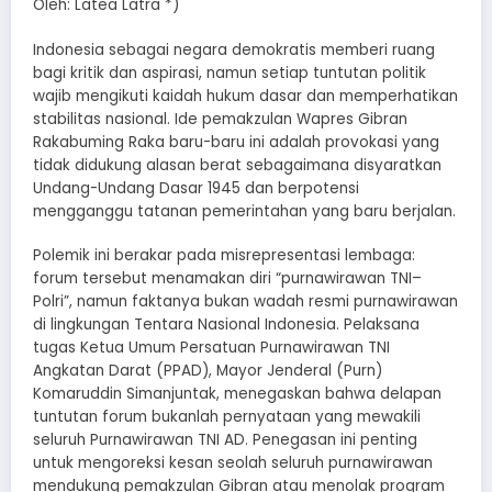
Oleh: Latea Latra *)
Indonesia sebagai negara demokratis memberi ruang
bagi kritik dan aspirasi, namun setiap tuntutan politik
wajib mengikuti kaidah hukum dasar dan memperhatikan
stabilitas nasional. Ide pemakzulan Wapres Gibran
Rakabuming Raka baru-baru ini adalah provokasi yang
tidak didukung alasan berat sebagaimana disyaratkan
Undang-Undang Dasar 1945 dan berpotensi
mengganggu tatanan pemerintahan yang baru berjalan.
Polemik ini berakar pada misrepresentasi lembaga:
forum tersebut menamakan diri “purnawirawan TNI–
Polri”, namun faktanya bukan wadah resmi purnawirawan
di lingkungan Tentara Nasional Indonesia. Pelaksana
tugas Ketua Umum Persatuan Purnawirawan TNI
Angkatan Darat (PPAD), Mayor Jenderal (Purn)
Komaruddin Simanjuntak, menegaskan bahwa delapan
tuntutan forum bukanlah pernyataan yang mewakili
seluruh Purnawirawan TNI AD. Penegasan ini penting
untuk mengoreksi kesan seolah seluruh purnawirawan
mendukung pemakzulan Gibran atau menolak program