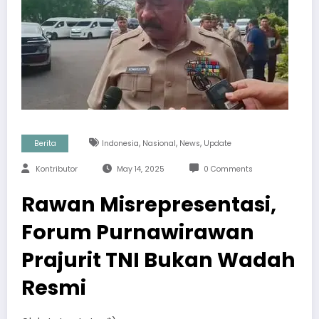
,
,
,
Berita
Indonesia
Nasional
News
Update
Kontributor
May 14, 2025
0 Comments
Rawan Misrepresentasi,
Forum Purnawirawan
Prajurit TNI Bukan Wadah
Resmi