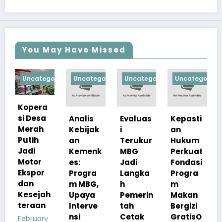
You May Have Missed
tegorized
Uncategorized
Uncategorized
Uncategorized
Uncategor
ra
sa
Analis
Evaluas
Kepasti
Apresia
h
Kebijak
i
an
si
an
Terukur
Hukum
Pemerin
Kemenk
MBG
Perkuat
tah
r
es:
Jadi
Fondasi
Pastika
r
Progra
Langka
Progra
n
m MBG,
h
m
Kualita
jah
Upaya
Pemerin
Makan
s Menu
an
Interve
tah
Bergizi
MBG
nsi
Cetak
GratisO
Tetap
ry