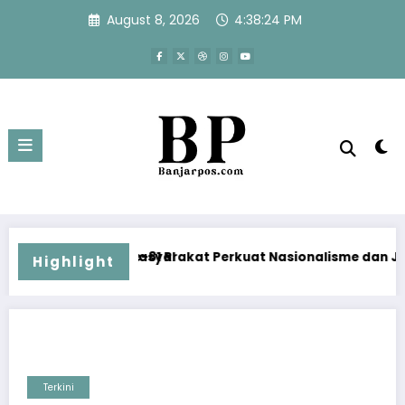
Skip
August 8, 2026
4:38:24 PM
to
content
RI
arakat Perkuat Nasionalisme dan Jaga Papua Tetap Aman Me
Jaga Semangat Na
Highlight
Terkini