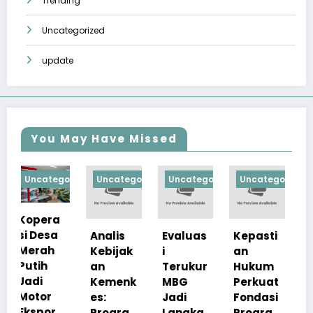
Trending
Uncategorized
update
You May Have Missed
orized
Uncategorized
Uncategorized
Uncategorized
Uncategorize
Analis
Evaluas
Kepasti
Apresia
Kebijak
i
an
si
an
Terukur
Hukum
Pemerin
Kemenk
MBG
Perkuat
tah
es:
Jadi
Fondasi
Pastika
Progra
Langka
Progra
n