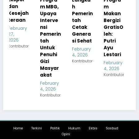
m MBG,
h
m
Kualita
h
Upaya
Pemerin
Makan
s Menu
Interve
tah
Bergizi
MBG
nsi
Cetak
GratisO
Tetap
Pemerin
Genera
leh:
Sesuai
tah
si Sehat
Putri
Standar
r
Untuk
Ayu
Gizi
February
Penuhi
Lestari
4, 2026
February
Gizi
Kontributor
4, 2026
February
Masyar
Kontributor
4, 2026
akat
Kontributor
February
4, 2026
Kontributor
Home
Terkini
Politik
Hukum
Ekbis
Sosbud
Opini