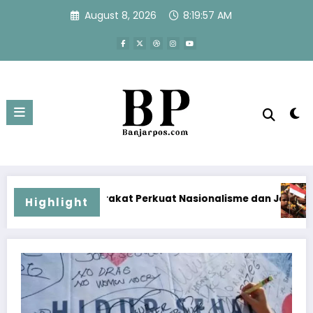
Skip
August 8, 2026
8:19:58 AM
to
content
Perkuat Nasionalisme dan Jaga Papua Tetap Aman Menjelan
Jaga Semangat Nasionali
Highlight