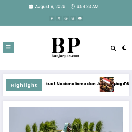
Skip
August 8, 2026
6:54:34 AM
to
content
sionalisme dan Jaga Papua Tetap Aman Menjelang HUT Ke-81
Jaga Semangat Nasionalisme dan Ko
Highlight