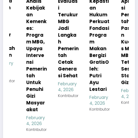
Analis
Evaluas
Kepasti
Apresia
Kebijak
i
an
si
an
Terukur
Hukum
Pemerin
Kemenk
MBG
Perkuat
tah
es:
Jadi
Fondasi
Pastika
Progra
Langka
Progra
n
m MBG,
h
m
Kualita
Upaya
Pemerin
Makan
s Menu
Interve
tah
Bergizi
MBG
nsi
Cetak
GratisO
Tetap
Pemerin
Genera
leh:
Sesuai
tah
si Sehat
Putri
Standar
Untuk
Ayu
Gizi
February
Penuhi
Lestari
4, 2026
February
Gizi
Kontributor
4, 2026
February
Masyar
Kontributor
4, 2026
akat
Kontributor
February
4, 2026
Kontributor