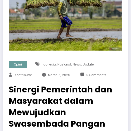
,
,
,
Opini
Indonesia
Nasional
News
Update
Kontributor
March 3, 2025
0 Comments
Sinergi Pemerintah dan
Masyarakat dalam
Mewujudkan
Swasembada Pangan