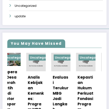
Uncategorized
update
You May Have Missed
orized
Uncategorized
Uncategorized
Uncategorized
Uncategorize
Analis
Evaluas
Kepasti
Apresia
Kebijak
i
an
si
an
Terukur
Hukum
Pemerin
Kemenk
MBG
Perkuat
tah
es:
Jadi
Fondasi
Pastika
Progra
Langka
Progra
n