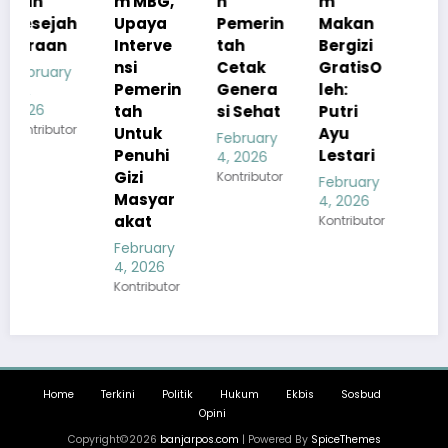
m MBG,
h
m
Kualita
h
Upaya
Pemerin
Makan
s Menu
Interve
tah
Bergizi
MBG
nsi
Cetak
GratisO
Tetap
Pemerin
Genera
leh:
Sesuai
tah
si Sehat
Putri
Standar
r
Untuk
Ayu
Gizi
February
Penuhi
Lestari
4, 2026
February
Gizi
Kontributor
4, 2026
February
Masyar
Kontributor
4, 2026
akat
Kontributor
February
4, 2026
Kontributor
Home
Terkini
Politik
Hukum
Ekbis
Sosbud
Opini
Copyright©2026
banjarpos.com
| Powered By
SpiceThemes