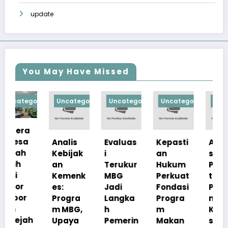
update
You May Have Missed
orized
Uncategorized
Uncategorized
Uncategorized
Uncategorize
Analis
Evaluas
Kepasti
Apresia
Kebijak
i
an
si
an
Terukur
Hukum
Pemerin
Kemenk
MBG
Perkuat
tah
es:
Jadi
Fondasi
Pastika
Progra
Langka
Progra
n
m MBG,
h
m
Kualita
h
Upaya
Pemerin
Makan
s Menu