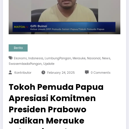
Berita
,
,
,
,
,
,
Ekonomi
Indonesia
LumbungPangan
Merauke
Nasional
News
,
SwasembadaPangan
Update
Kontributor
February 24, 2025
0 Comments
Tokoh Pemuda Papua
Apresiasi Komitmen
Presiden Prabowo
Jadikan Merauke