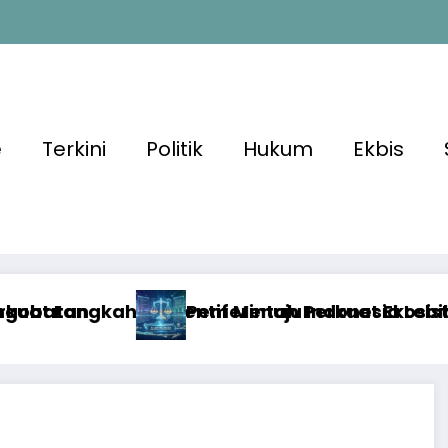
e
Terkini
Politik
Hukum
Ekbis
enuju Indonesia Lebih Sehat
ntah Perkuat Ekosistem Media Digital Nasional 
Disinform