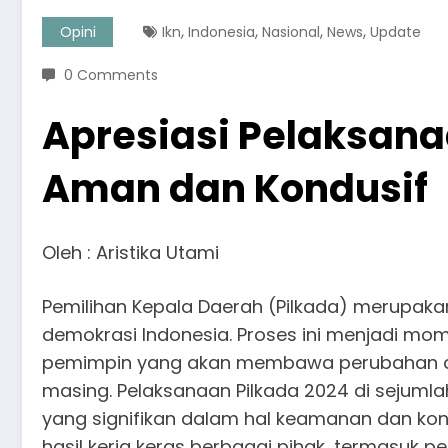
,
,
,
,
Opini
Ikn
Indonesia
Nasional
News
Update
0 Comments
Apresiasi Pelaksana
Aman dan Kondusif
Oleh : Aristika Utami
Pemilihan Kepala Daerah (Pilkada) merupaka
demokrasi Indonesia. Proses ini menjadi m
pemimpin yang akan membawa perubahan d
masing. Pelaksanaan Pilkada 2024 di sejuml
yang signifikan dalam hal keamanan dan kondu
hasil kerja keras berbagai pihak, termasuk 