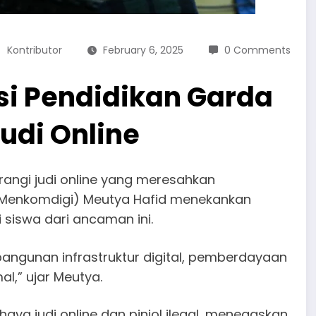
Kontributor
February 6, 2025
0 Comments
usi Pendidikan Garda
udi Online
angi judi online yang meresahkan
 (Menkomdigi) Meutya Hafid menekankan
siswa dari ancaman ini.
ngunan infrastruktur digital, pemberdayaan
l,” ujar Meutya.
aya judi online dan pinjol ilegal, menegaskan