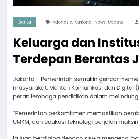
,
,
,
Berita
Indonesia
Nasional
News
Update
Keluarga dan Instit
Terdepan Berantas J
Jakarta – Pemerintah semakin gencar memer
masyarakat. Menteri Komunikasi dan Digital
peran lembaga pendidikan dalam melindungi 
“Pemerintah berkomitmen memastikan pemba
UMKM, dan edukasi teknologi berjalan maksima
Ia juga berdialog dengan siswa mengenai bah