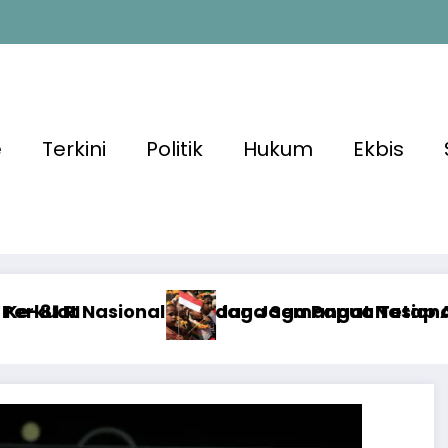
e
Terkini
Politik
Hukum
Ekbis
Jaga Papua Tetap Aman Menjelang HUT Ke-81 R
 Semangat Nasionalisme dan Kondusivitas Kea
Situasi