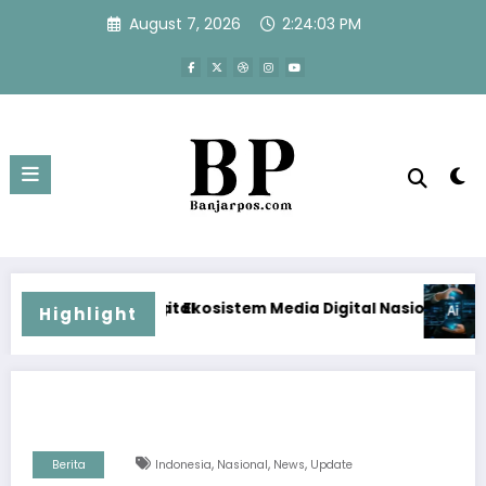
Skip
August 7, 2026
2:24:04 PM
to
content
al
Ekosistem Media Digital Nasional Hadapi Perang Algoritma 
Menjawab Perang Algori
Highlight
,
,
,
Berita
Indonesia
Nasional
News
Update