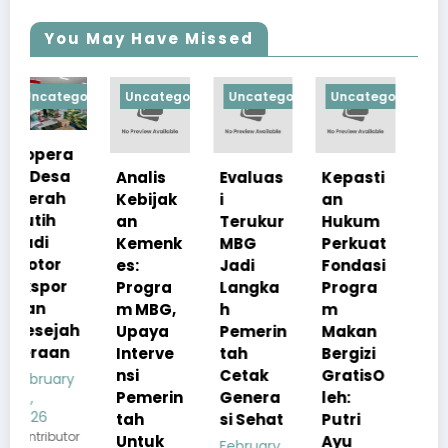
You May Have Missed
orized
Uncategorized
Uncategorized
Uncategorized
Uncategoriz
Analis
Evaluas
Kepasti
Apresia
Kebijak
i
an
si
an
Terukur
Hukum
Pemerin
Kemenk
MBG
Perkuat
tah
es:
Jadi
Fondasi
Pastika
Progra
Langka
Progra
n
m MBG,
h
m
Kualita
h
Upaya
Pemerin
Makan
s Menu
Interve
tah
Bergizi
MBG
nsi
Cetak
GratisO
Tetap
Pemerin
Genera
leh:
Sesuai
tah
si Sehat
Putri
Standar
r
Untuk
Ayu
Gizi
February