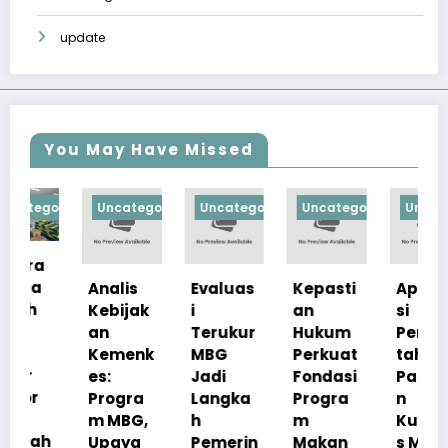
update
You May Have Missed
orized
Uncategorized
Uncategorized
Uncategorized
Uncategorize
Analis
Evaluas
Kepasti
Apresia
Kebijak
i
an
si
an
Terukur
Hukum
Pemerin
Kemenk
MBG
Perkuat
tah
es:
Jadi
Fondasi
Pastika
Progra
Langka
Progra
n
m MBG,
h
m
Kualita
Upaya
Pemerin
Makan
s Menu