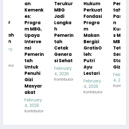
an
Terukur
Hukum
Pemerin
Kemenk
MBG
Perkuat
tah
es:
Jadi
Fondasi
Pastika
Progra
Langka
Progra
n
m MBG,
h
m
Kualita
Upaya
Pemerin
Makan
s Menu
Interve
tah
Bergizi
MBG
nsi
Cetak
GratisO
Tetap
Pemerin
Genera
leh:
Sesuai
tah
si Sehat
Putri
Standar
Untuk
Ayu
Gizi
February
Penuhi
Lestari
4, 2026
February
Gizi
Kontributor
4, 2026
February
Masyar
Kontributor
4, 2026
akat
Kontributor
February
4, 2026
Kontributor