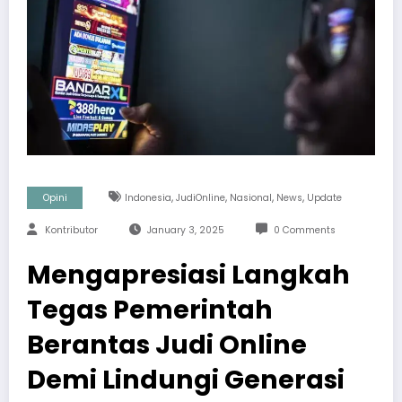
,
,
,
,
Opini
Indonesia
JudiOnline
Nasional
News
Update
Kontributor
January 3, 2025
0 Comments
Mengapresiasi Langkah
Tegas Pemerintah
Berantas Judi Online
Demi Lindungi Generasi