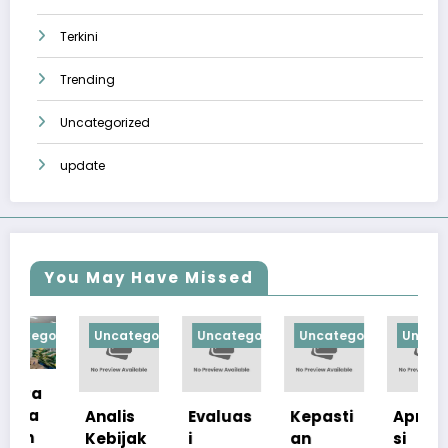
Terkini
Trending
Uncategorized
update
You May Have Missed
orized
Uncategorized
Uncategorized
Uncategorized
Uncategorize
Analis
Evaluas
Kepasti
Apresia
Kebijak
i
an
si