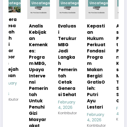
orized
Uncategorized
Uncategorized
Uncategorized
Uncategorize
Analis
Evaluas
Kepasti
Apresia
Kebijak
i
an
si
an
Terukur
Hukum
Pemerin
Kemenk
MBG
Perkuat
tah
es:
Jadi
Fondasi
Pastika
Progra
Langka
Progra
n
m MBG,
h
m
Kualita
h
Upaya
Pemerin
Makan
s Menu
Interve
tah
Bergizi
MBG
nsi
Cetak
GratisO
Tetap
Pemerin
Genera
leh:
Sesuai
tah
si Sehat
Putri
Standar
r
Untuk
Ayu
Gizi
February
Penuhi
Lestari
4, 2026
February
Gizi
Kontributor
4, 2026
February
Masyar
Kontributor
4, 2026
akat
Kontributor