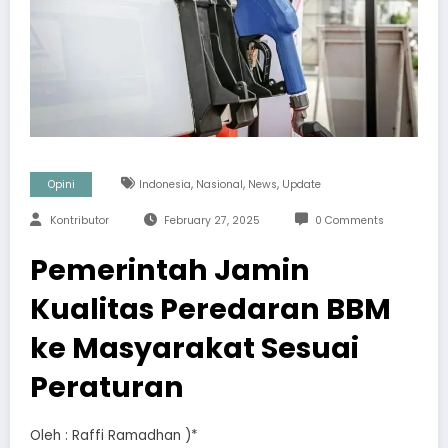
,
,
,
Opini
Indonesia
Nasional
News
Update
Kontributor
February 27, 2025
0 Comments
Pemerintah Jamin
Kualitas Peredaran BBM
ke Masyarakat Sesuai
Peraturan
Oleh : Raffi Ramadhan )*