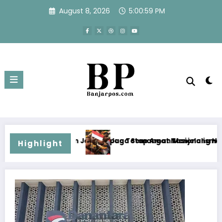
Skip
August 8, 2026
5:00:59 PM
to
content
a Papua Tetap Aman Menjelang HUT Ke-81 RI
Jaga Semangat Nasionalisme dan Kondusivitas Keamana
Highlight