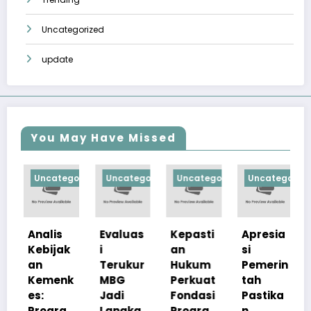
Uncategorized
update
You May Have Missed
Uncategorized
Uncategorized
Uncategorized
Uncategorized
Unca
Analis
Evaluas
Kepasti
Apresia
Prog
Kebijak
i
an
si
m
an
Terukur
Hukum
Pemerin
Mak
Kemenk
MBG
Perkuat
tah
Bergi
es:
Jadi
Fondasi
Pastika
Grati
Progra
Langka
Progra
n
Perk