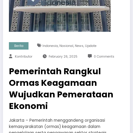
,
,
,
Berita
Indonesia
Nasional
News
Update
Kontributor
February 26, 2025
0 Comments
Pemerintah Rangkul
Ormas Keagamaan
Wujudkan Pemerataan
Ekonomi
Jakarta – Pemerintah menggandeng organisasi
kemasyarakatan (ormas) keagamaan dalam
pengelolaan serta pengawasan sektor strategis