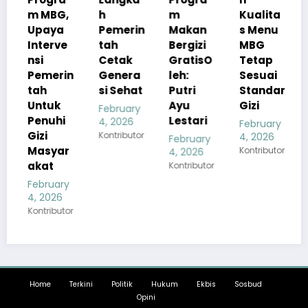
m MBG,
h
m
Kualita
Keta
Upaya
Pemerin
Makan
s Menu
nan G
Interve
tah
Bergizi
MBG
Nasi
nsi
Cetak
GratisO
Tetap
l
Pemerin
Genera
leh:
Sesuai
Febru
tah
si Sehat
Putri
Standar
4, 202
Untuk
Ayu
Gizi
Kontrib
February
Penuhi
Lestari
4, 2026
February
Gizi
Kontributor
4, 2026
February
Masyar
Kontributor
4, 2026
akat
Kontributor
February
4, 2026
ontributor
Home
Terkini
Politik
Hukum
Ekbis
Sosbud
Opini
Copyright©2026
banjarpos.com
| Powered By
SpiceThemes