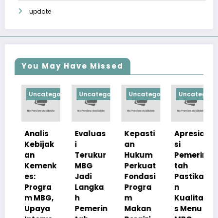
update
You May Have Missed
ized
Uncategorized
Uncategorized
Uncategorized
Uncategorized
U
Analis
Evaluas
Kepasti
Apresia
P
Kebijak
i
an
si
m
an
Terukur
Hukum
Pemerin
M
Kemenk
MBG
Perkuat
tah
Be
es:
Jadi
Fondasi
Pastika
Gr
Progra
Langka
Progra
n
P
m MBG,
h
m
Kualita
K
Upaya
Pemerin
Makan
s Menu
na