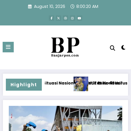
Skip
August 10, 2026
8:00:21 AM
to
content
Nasional Dipastikan Kondusif
HUT RI ke-81 Harus Dirayakan dengan Fakta, B
Highlight