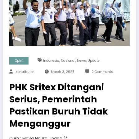
,
,
,
Opini
Indonesia
Nasional
News
Update
Kontributor
March 3, 2025
0 Comments
PHK Sritex Ditangani
Serius, Pemerintah
Pastikan Buruh Tidak
Menganggur
Oleh : Maya Naura Lingga )*