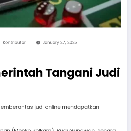
Kontributor
January 27, 2025
erintah Tangani Judi
memberantas judi online mendapatkan
manan (Menko Polkam), Budi Gunawan, secara