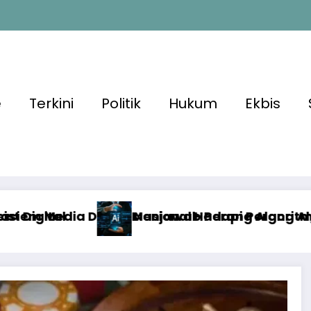
e
Terkini
Politik
Hukum
Ekbis
dapi Perang Algoritma AI
ang Algoritma AI dengan Etika, Verifikasi, d
Algoritma Meng