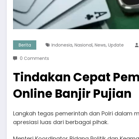
,
,
,
Berita
Indonesia
Nasional
News
Update
0 Comments
Tindakan Cepat Pem
Online Banjir Pujian
Langkah tegas pemerintah dan Polri dalam 
apresiasi luas dari berbagai pihak.
Menteri Koordinator Bidang Politik dan Kea