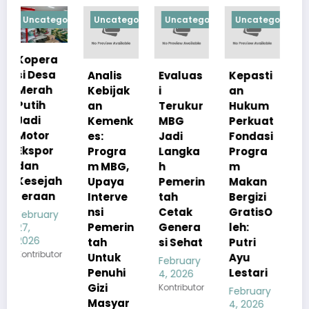
orized
Uncategorized
Uncategorized
Uncategorized
Uncategorize
Analis
Evaluas
Kepasti
Apresia
Kebijak
i
an
si
an
Terukur
Hukum
Pemerin
Kemenk
MBG
Perkuat
tah
es:
Jadi
Fondasi
Pastika
Progra
Langka
Progra
n
m MBG,
h
m
Kualita
h
Upaya
Pemerin
Makan
s Menu
Interve
tah
Bergizi
MBG
nsi
Cetak
GratisO
Tetap
Pemerin
Genera
leh:
Sesuai
tah
si Sehat
Putri
Standar
r
Untuk
Ayu
Gizi
February
Penuhi
Lestari
4, 2026
February
Gizi
Kontributor
4, 2026
February
Masyar
Kontributor
4, 2026