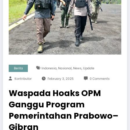
,
,
,
Berita
Indonesia
Nasional
News
Update
Kontributor
February 3, 2025
0 Comments
Waspada Hoaks OPM
Ganggu Program
Pemerintahan Prabowo–
Gibran